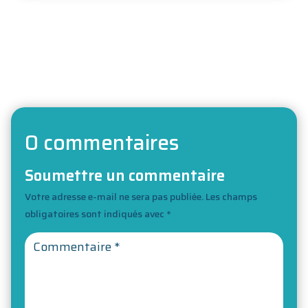
←
Quand l’image nous fait du bien et transforme avec
L’Art coaching
Les émotions – cercle vertueux ou cercle vicieux
→
0 commentaires
Soumettre un commentaire
Votre adresse e-mail ne sera pas publiée.
Les champs
obligatoires sont indiqués avec
*