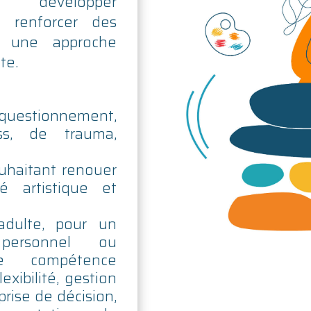
 développer
 renforcer des
r une approche
te.
estionnement,
ss, de trauma,
uhaitant renouer
té artistique et
adulte, pour un
 personnel ou
de compétence
lexibilité, gestion
prise de décision,