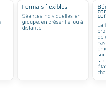
Formats flexibles
Bén
cog
co
Séances individuelles, en
n
groupe, en présentiel ou à
L’a
distance.
pro
de 
Fav
émo
soci
san
état
cha