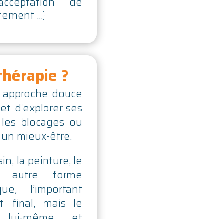
acceptation de
tement …)
 thérapie ?
ne approche douce
et d’explorer ses
 les blocages ou
 un mieux-être.
in, la peinture, le
e autre forme
que, l’important
t final, mais le
f lui-même et