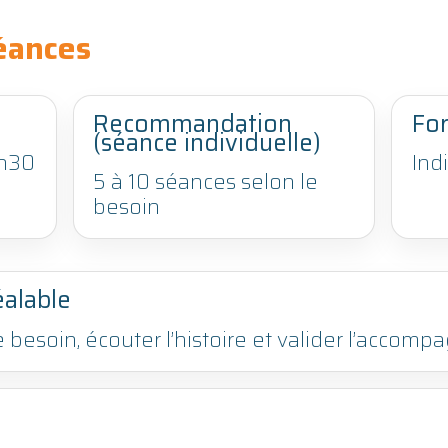
éances
Recommandation
Fo
(séance individuelle)
1h30
Indi
5 à 10 séances selon le
besoin
éalable
besoin, écouter l’histoire et valider l’accom