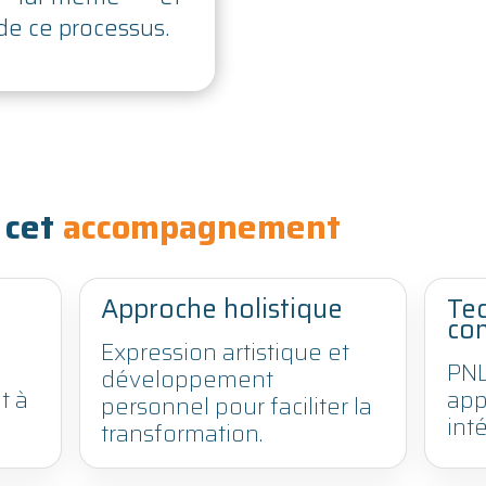
 de ce processus.
 cet
accompagnement
Approche holistique
Te
co
Expression artistique et
PNL
développement
t à
app
personnel pour faciliter la
int
transformation.