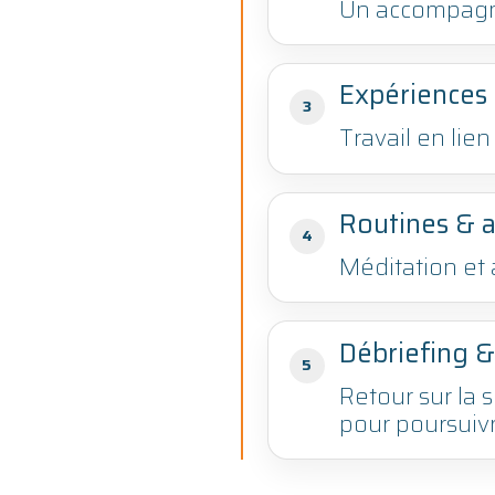
Un accompagne
Expériences
3
Travail en lie
Routines & 
4
Méditation et 
Débriefing &
5
Retour sur la 
pour poursuivr