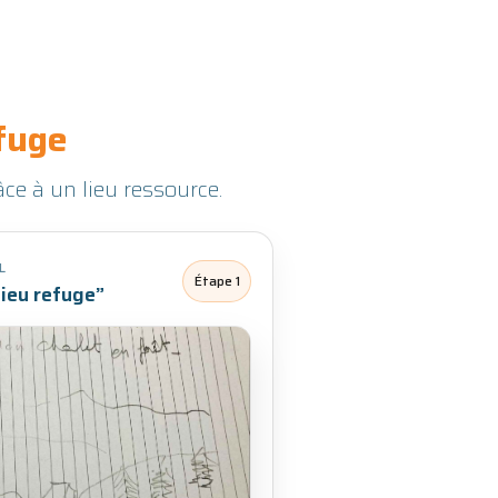
efuge
ce à un lieu ressource.
L
Étape 1
ieu refuge”